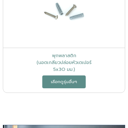
พุกพลาสติก
(นอตเกลียวปล่อยหัวเตเปอร์
5x3O มม.)
เลือกดูรุ่นอื่นๆ