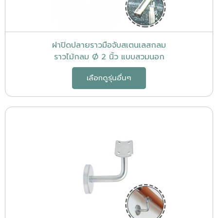
ฝาปิดปลายราวมือจับสเตนเลสกลม
ราวไม้กลม Ø 2 นิ้ว แบบสวมนอก
เลือกดูรุ่นอื่นๆ