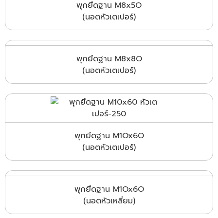
พุกยึดฐาน M8x5O
(นอตหัวเตเปอร์)
พุกยึดฐาน M8x8O
(นอตหัวเตเปอร์)
พุกยึดฐาน M1Ox6O
(นอตหัวเตเปอร์)
พุกยึดฐาน M1Ox6O
(นอตหัวเหลี่ยม)