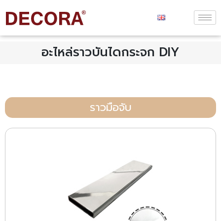
อะไหล่ราวบันไดกระจก DIY
ราวมือจับ