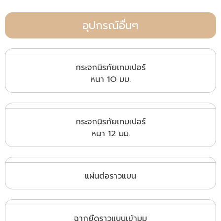
อุปกรณ์อื่นๆ
กระจกนิรภัยเทมเปอร์
หนา 1O มม.
กระจกนิรภัยเทมเปอร์
หนา 12 มม.
แผ่นต่อราวแบน
ฉากยึดราวแบนเข้ามุม