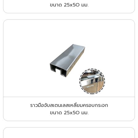
ขนาด 25x5O มม.
ราวมือจับสเตนเลสเหลี่ยมครอบกระจก
ขนาด 25x5O มม.