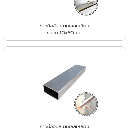
ราวมือจับสเตนเลสเหลี่ยม
ขนาด 1Ox5O มม.
ราวมือจับสเตนเลสเหลี่ยม