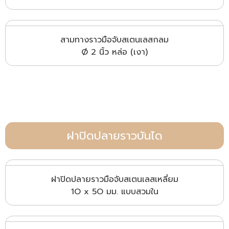
สามทางราวมือจับสเตนเลสกลม
Ø 2 นิ้ว หล่อ (เงา)
ฝาปิดปลายราวบันได
ฝาปิดปลายราวมือจับสเตนเลสเหลี่ยม
1O x 5O มม. แบบสวมใน