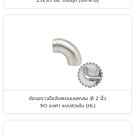
25x5O มม. ปรับมุม (บน-ล่าง)
ข้องอราวมือจับสเตนเลสกลม Ø 2 นิ้ว
9O องศา แบบสวมใน (HL)