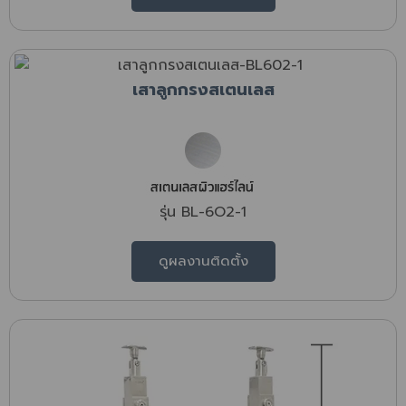
เสาลูกกรงสเตนเลส
รุ่น BL-6O2-1
ดูผลงานติดตั้ง